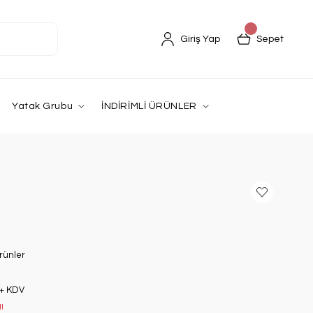
Giriş Yap
Sepet
Yatak Grubu
İNDİRİMLİ ÜRÜNLER
i
rünler
 + KDV
!