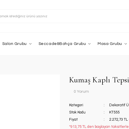
Salon Grubu
Seccade&Bohça Grubu
Masa Grubu
Kumaş Kaplı Teps
0 Yorum
Kategori
Dekoratif Ü
Stok Kodu
KT555
Fiyat
2.272,73 TL
*913,75 TL den başlayan taksitlerle!