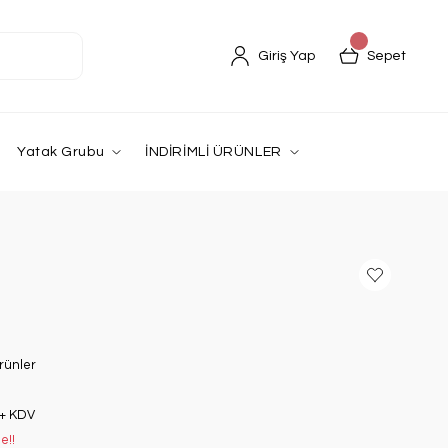
Giriş Yap
Sepet
Yatak Grubu
İNDİRİMLİ ÜRÜNLER
rünler
 + KDV
e!!