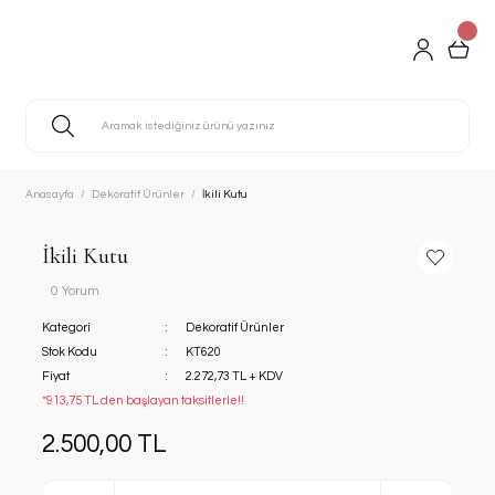
Anasayfa
Dekoratif Ürünler
İkili Kutu
İkili Kutu
0 Yorum
Kategori
Dekoratif Ürünler
Stok Kodu
KT620
Fiyat
2.272,73 TL + KDV
*913,75 TL den başlayan taksitlerle!!
2.500,00 TL