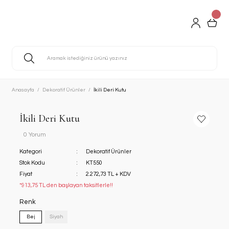
Anasayfa
Dekoratif Ürünler
İkili Deri Kutu
İkili Deri Kutu
0 Yorum
Kategori
Dekoratif Ürünler
Stok Kodu
KT550
Fiyat
2.272,73 TL + KDV
*913,75 TL den başlayan taksitlerle!!
Renk
Bej
Siyah