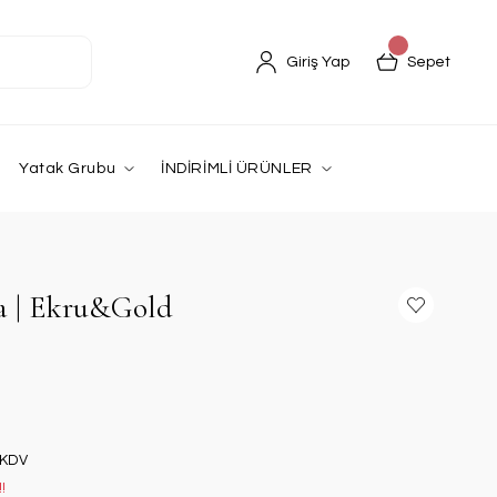
Giriş Yap
Sepet
Yatak Grubu
İNDİRİMLİ ÜRÜNLER
a | Ekru&Gold
 KDV
!