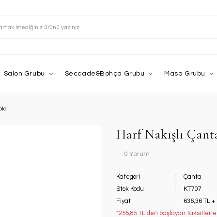
Salon Grubu
Seccade&Bohça Grubu
Masa Grubu
old
Harf Nakışlı Çant
0 Yorum
Kategori
Çanta
Stok Kodu
KT707
Fiyat
636,36 TL +
*255,85 TL den başlayan taksitlerle!