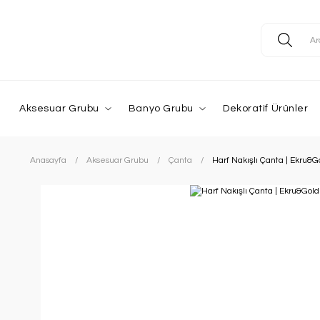
Aksesuar Grubu
Banyo Grubu
Dekoratif Ürünler
Anasayfa
Aksesuar Grubu
Çanta
Harf Nakışlı Çanta | Ekru&G