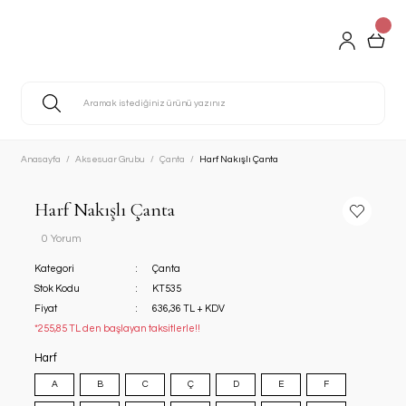
Anasayfa
Aksesuar Grubu
Çanta
Harf Nakışlı Çanta
Harf Nakışlı Çanta
0 Yorum
Kategori
Çanta
Stok Kodu
KT535
Fiyat
636,36 TL + KDV
*255,85 TL den başlayan taksitlerle!!
Harf
A
B
C
Ç
D
E
F