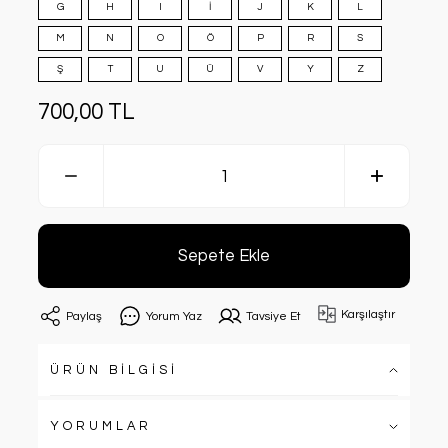
G
H
I
İ
J
K
L
M
N
O
Ö
P
R
S
Ş
T
U
Ü
V
Y
Z
700,00 TL
Sepete Ekle
Karşılaştır
Paylaş
Yorum Yaz
Tavsiye Et
ÜRÜN BİLGİSİ
YORUMLAR