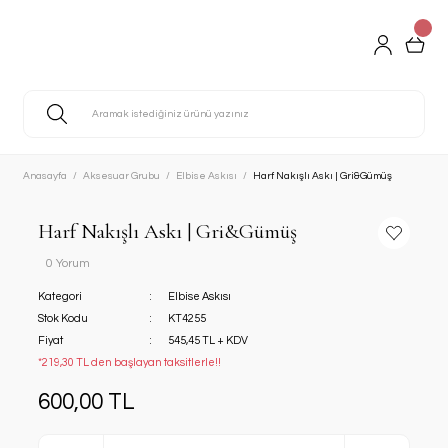
Anasayfa
Aksesuar Grubu
Elbise Askısı
Harf Nakışlı Askı | Gri&Gümüş
Harf Nakışlı Askı | Gri&Gümüş
0 Yorum
Kategori
Elbise Askısı
Stok Kodu
KT4255
Fiyat
545,45 TL + KDV
*219,30 TL den başlayan taksitlerle!!
600,00 TL