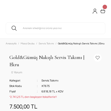
Anasayfa
Masa Grubu
Servis Takımı
Gold&Gümüş Nakışlı Servis Takımı | Ekru
Gold&Gümüş Nakışlı Servis Takımı |
Ekru
0 Yorum
Kategori
Servis Takımı
Stok Kodu
KT675
Fiyat
6.818,18 TL + KDV
*2.741,25 TL den başlayan taksitlerle!!
7.500,00 TL