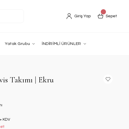
Giriş Yap
Sepet
Yatak Grubu
İNDİRİMLİ ÜRÜNLER
vis Takımı | Ekru
mı
 + KDV
e!!