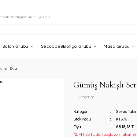
Salon Grubu
Seccade&Bohça Grubu
Masa Grubu
ımı | Ekru
Gümüş Nakışlı Ser
0 Yorum
Kategori
Servis Takı
Stok Kodu
KT676
Fiyat
6.818,18 TL
*2.741,25 TL den başlayan taksitlerl