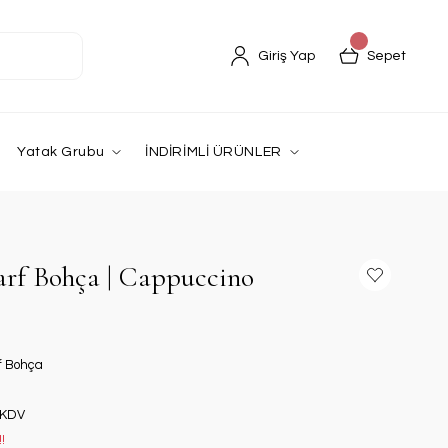
Giriş Yap
Sepet
Yatak Grubu
İNDİRİMLİ ÜRÜNLER
arf Bohça | Cappuccino
f Bohça
 KDV
!