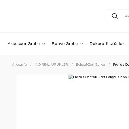
Aksesuar Grubu
Banyo Grubu
Dekoratif Ürünler
Anasayfa
İNDİRİMLİ ÜRÜNLER
Bohça&Zarf Bohça
Fransız D