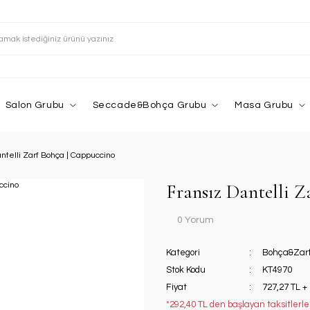
Salon Grubu
Seccade&Bohça Grubu
Masa Grubu
antelli Zarf Bohça | Cappuccino
Fransız Dantelli Z
0 Yorum
Kategori
Bohça&Zar
Stok Kodu
KT4970
Fiyat
727,27 TL +
*292,40 TL den başlayan taksitlerle!