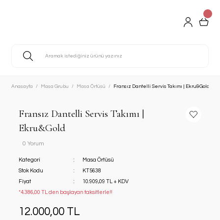
Anasayfa
Masa Grubu
Masa Örtüsü
Fransız Dantelli Servis Takımı | Ekru&Gold
Fransız Dantelli Servis Takımı |
Ekru&Gold
0 Yorum
Kategori
Masa Örtüsü
Stok Kodu
KT5638
Fiyat
10.909,09 TL + KDV
*4.386,00 TL den başlayan taksitlerle!!
12.000,00 TL