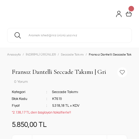
Anasayfa
İNDİRİMLİ ÜRÜNLER
Seccade Takımı
Fransız Dantelli Seccade Takımı | 
Fransız Dantelli Seccade Takımı | Gri
0 Yorum
Kategori
Seccade Takımı
Stok Kodu
KT619
Fiyat
5.318,18 TL + KDV
*2.138,17 TL den başlayan taksitlerle!!
5.850,00 TL