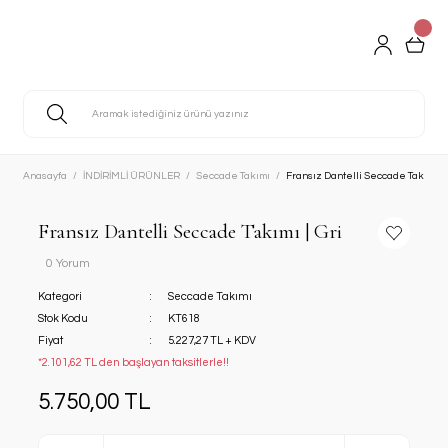
Anasayfa
İNDİRİMLİ ÜRÜNLER
Seccade Takımı
Fransız Dantelli Seccade Takımı | 
Fransız Dantelli Seccade Takımı | Gri
0 Yorum
Kategori
Seccade Takımı
Stok Kodu
KT618
Fiyat
5.227,27 TL + KDV
*2.101,62 TL den başlayan taksitlerle!!
5.750,00 TL