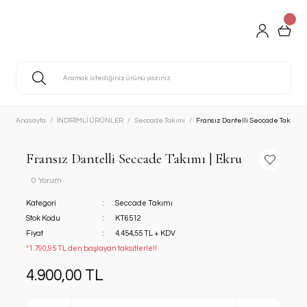
Anasayfa
İNDİRİMLİ ÜRÜNLER
Seccade Takımı
Fransız Dantelli Seccade Takımı | 
Fransız Dantelli Seccade Takımı | Ekru
0 Yorum
Kategori
Seccade Takımı
Stok Kodu
KT6512
Fiyat
4.454,55 TL + KDV
*1.790,95 TL den başlayan taksitlerle!!
4.900,00 TL