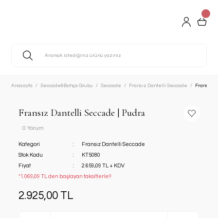
Anasayfa
Seccade&Bohça Grubu
Seccade
Fransız Dantelli Seccade
Fransız D
Fransız Dantelli Seccade | Pudra
0 Yorum
Kategori
Fransız Dantelli Seccade
Stok Kodu
KT5080
Fiyat
2.659,09 TL + KDV
*1.069,09 TL den başlayan taksitlerle!!
2.925,00 TL