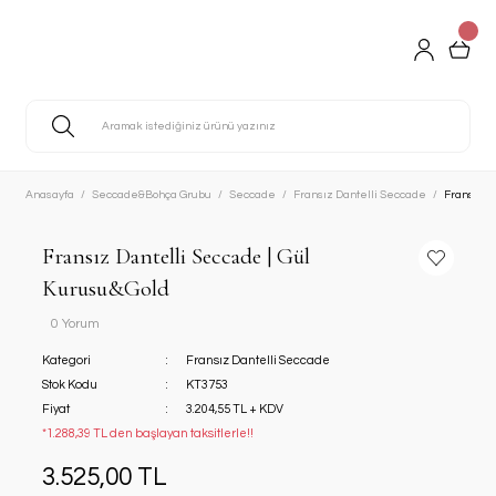
Anasayfa
Seccade&Bohça Grubu
Seccade
Fransız Dantelli Seccade
Fransız D
Fransız Dantelli Seccade | Gül
Kurusu&Gold
0 Yorum
Kategori
Fransız Dantelli Seccade
Stok Kodu
KT3753
Fiyat
3.204,55 TL + KDV
*1.288,39 TL den başlayan taksitlerle!!
3.525,00 TL