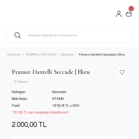
Anasayfa
İNDİRİMLİ ÜRÜNLER
Seccade
Fransız Dantelli Seccade | Ekru
Fransız Dantelli Seccade | Ekru
0 Yorum
Kategori
Seccade
Stok Kodu
KT5440
Fiyat
1.818,18 TL + KDV
*731,00 TL den başlayan taksitlerle!!
2.000,00 TL