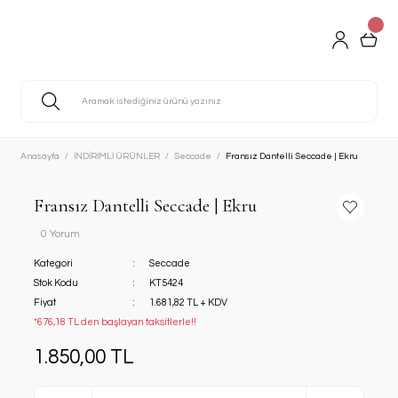
Anasayfa
İNDİRİMLİ ÜRÜNLER
Seccade
Fransız Dantelli Seccade | Ekru
Fransız Dantelli Seccade | Ekru
0 Yorum
Kategori
Seccade
Stok Kodu
KT5424
Fiyat
1.681,82 TL + KDV
*676,18 TL den başlayan taksitlerle!!
1.850,00 TL