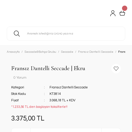
Anasayfa
Seccade&Bohça Grubu
Seccade
Fransız Dantelli Seccade
Fransız D
Fransız Dantelli Seccade | Ekru
0 Yorum
Kategori
Fransız Dantelli Seccade
Stok Kodu
KT3814
Fiyat
3.068,18 TL + KDV
*1.233,56 TL den başlayan taksitlerle!!
3.375,00 TL