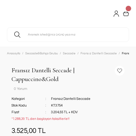
Anasayfa
Seccade&Bohça Grubu
Seccade
Fransız Dantelli Seccade
Fransız D
Fransız Dantelli Seccade |
Cappuccino&Gold
0 Yorum
Kategori
Fransız Dantelli Seccade
Stok Kodu
KT3754
Fiyat
3.204,55 TL + KDV
*1.288,39 TL den başlayan taksitlerle!!
3.525,00 TL