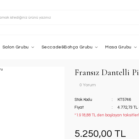
Salon Grubu
Seccade&Bohça Grubu
Masa Grubu
Fransız Dantelli P
0 Yorum
Stok Kodu
KT5746
Fiyat
4.772,73 TL
*1.918,88 TL den başlayan taksitlerl
5.250,00 TL