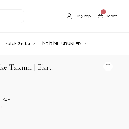
Giriş Yap
Sepet
Yatak Grubu
İNDİRİMLİ ÜRÜNLER
ike Takımı | Ekru
 + KDV
e!!