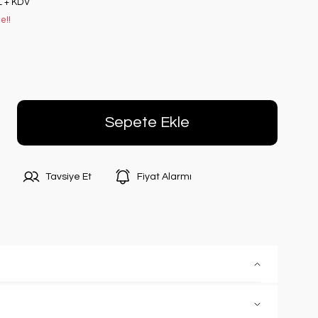
L + KDV
e!!
Sepete Ekle
Tavsiye Et
Fiyat Alarmı