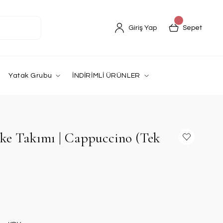
Giriş Yap
Sepet
Yatak Grubu
İNDİRİMLİ ÜRÜNLER
ike Takımı | Cappuccino (Tek