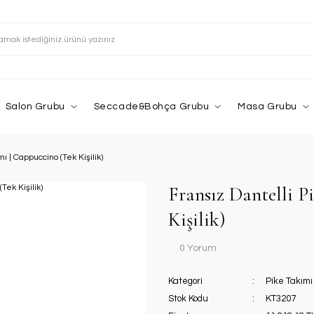
Salon Grubu
Seccade&Bohça Grubu
Masa Grubu
mı | Cappuccino (Tek Kişilik)
Fransız Dantelli P
Kişilik)
0 Yorum
Kategori
Pike Takımı
Stok Kodu
KT3207