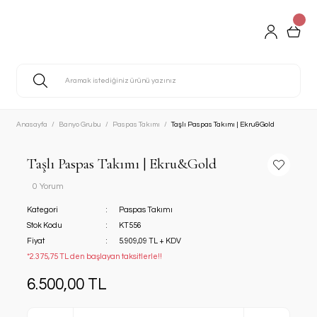
Anasayfa
Banyo Grubu
Paspas Takımı
Taşlı Paspas Takımı | Ekru&Gold
Taşlı Paspas Takımı | Ekru&Gold
0 Yorum
Kategori
Paspas Takımı
Stok Kodu
KT556
Fiyat
5.909,09 TL + KDV
*2.375,75 TL den başlayan taksitlerle!!
6.500,00 TL