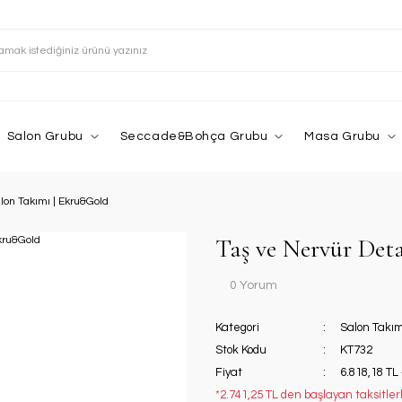
Salon Grubu
Seccade&Bohça Grubu
Masa Grubu
lon Takımı | Ekru&Gold
Taş ve Nervür Det
0 Yorum
Kategori
Salon Takım
Stok Kodu
KT732
Fiyat
6.818,18 TL
*2.741,25 TL den başlayan taksitlerl