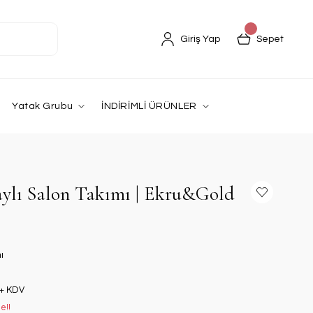
Giriş Yap
Sepet
Yatak Grubu
İNDİRİMLİ ÜRÜNLER
aylı Salon Takımı | Ekru&Gold
ı
 + KDV
e!!