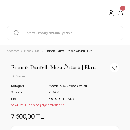
Anasayfa
Masa Grubu
Fransız Dantelli Masa Örtüsü | Ekru
Fransız Dantelli Masa Örtüsü | Ekru
0 Yorum
Kategori
Masa Grubu
,
Masa Örtüsü
Stok Kodu
KT5952
Fiyat
6.818,18 TL + KDV
*2.741,25 TL den başlayan taksitlerle!!
7.500,00 TL