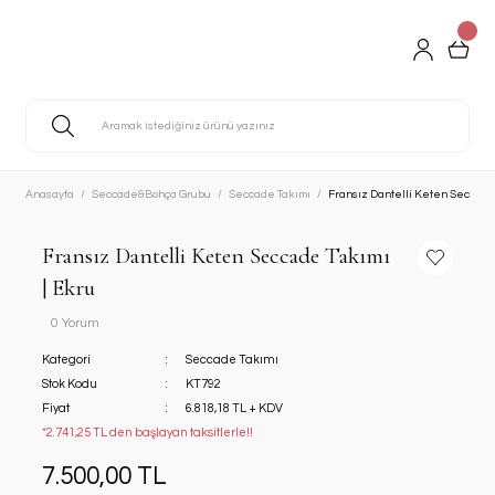
Anasayfa
Seccade&Bohça Grubu
Seccade Takımı
Fransız Dantelli Keten Seccade 
Fransız Dantelli Keten Seccade Takımı
| Ekru
0 Yorum
Kategori
Seccade Takımı
Stok Kodu
KT792
Fiyat
6.818,18 TL + KDV
*2.741,25 TL den başlayan taksitlerle!!
7.500,00 TL