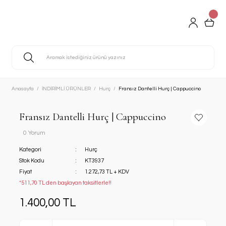
Anasayfa
İNDİRİMLİ ÜRÜNLER
Hurç
Fransız Dantelli Hurç | Cappuccino
Fransız Dantelli Hurç | Cappuccino
0 Yorum
Kategori
Hurç
Stok Kodu
KT3937
Fiyat
1.272,73 TL + KDV
*511,70 TL den başlayan taksitlerle!!
1.400,00 TL