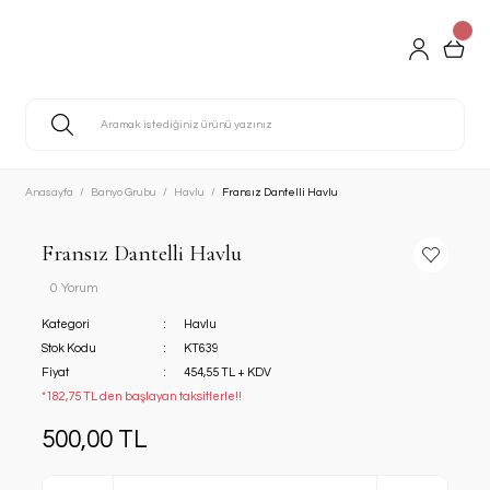
Anasayfa
Banyo Grubu
Havlu
Fransız Dantelli Havlu
Fransız Dantelli Havlu
0 Yorum
Kategori
Havlu
Stok Kodu
KT639
Fiyat
454,55 TL + KDV
*182,75 TL den başlayan taksitlerle!!
500,00 TL