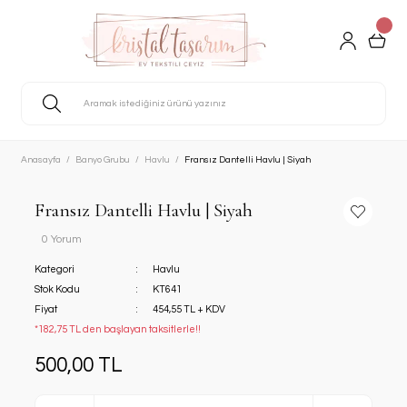
Anasayfa
Banyo Grubu
Havlu
Fransız Dantelli Havlu | Siyah
Fransız Dantelli Havlu | Siyah
0 Yorum
Kategori
Havlu
Stok Kodu
KT641
Fiyat
454,55 TL + KDV
*182,75 TL den başlayan taksitlerle!!
500,00 TL