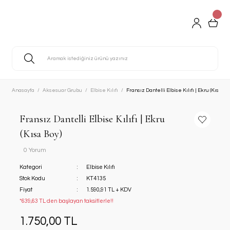
Anasayfa
Aksesuar Grubu
Elbise Kılıfı
Fransız Dantelli Elbise Kılıfı | Ekru (Kısa Bo
Fransız Dantelli Elbise Kılıfı | Ekru
(Kısa Boy)
0 Yorum
Kategori
Elbise Kılıfı
Stok Kodu
KT4135
Fiyat
1.590,91 TL + KDV
*639,63 TL den başlayan taksitlerle!!
1.750,00 TL