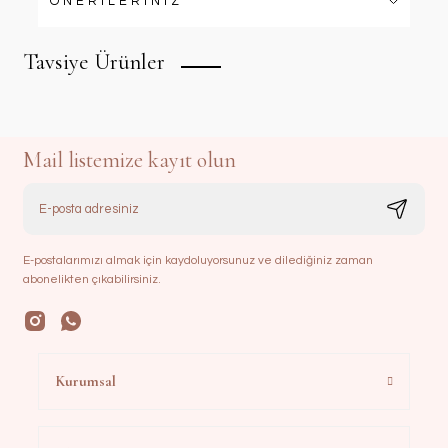
ÖNERİLERİNİZ
Tavsiye Ürünler
Mail listemize kayıt olun
E-postalarımızı almak için kaydoluyorsunuz ve dilediğiniz zaman
abonelikten çıkabilirsiniz.
Fransız Dantelli Seccade Takımı | Ekru
Kurumsal
8.500,00 TL