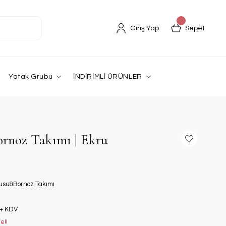
Giriş Yap
Sepet
Yatak Grubu
İNDİRİMLİ ÜRÜNLER
ornoz Takımı | Ekru
usu&Bornoz Takımı
 + KDV
e!!