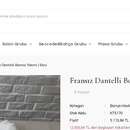
Salon Grubu
Seccade&Bohça Grubu
Masa Grubu
z Dantelli Bornoz Takımı | Ekru
Fransız Dantelli B
0 Yorum
Kategori
Banyo Havl
Stok Kodu
KT5170
Fiyat
5.113,64 TL
*2.055,94 TL den başlayan taksitlerl