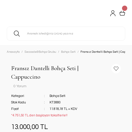
Anasayfa
Seccade&Bohça Grubu
Bohça Seti
Fransız Dantelli Bohça Seti | Cappuc
Fransız Dantelli Bohça Seti |
Cappuccino
0 Yorum
Kategori
Bohça Seti
Stok Kodu
KT3880
Fiyat
11.818,18 TL + KDV
*4.751,50 TL den başlayan taksitlerle!!
13.000,00 TL