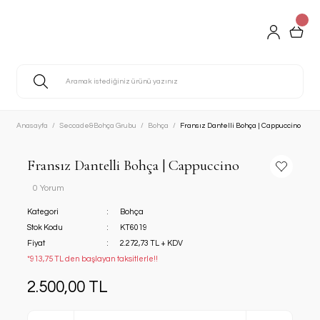
Anasayfa
Seccade&Bohça Grubu
Bohça
Fransız Dantelli Bohça | Cappuccino
Fransız Dantelli Bohça | Cappuccino
0 Yorum
Kategori
Bohça
Stok Kodu
KT6019
Fiyat
2.272,73 TL + KDV
*913,75 TL den başlayan taksitlerle!!
2.500,00 TL