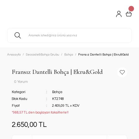
Anasayfa
Seccade&Bohça Grubu
Bohça
Fransız Dantelli Bohça | Ekru&Gold
Fransız Dantelli Bohça | Ekru&Gold
0 Yorum
Kategori
Bohça
Stok Kodu
KT2748
Fiyat
2.409,09 TL + KDV
*968,57 TL den başlayan taksitlerle!!
2.650,00 TL