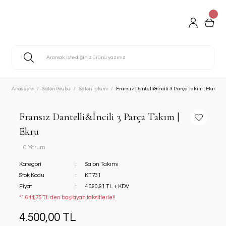
Anasayfa
Salon Grubu
Salon Takımı
Fransız Dantelli&İncili 3 Parça Takım | Ekru
Fransız Dantelli&İncili 3 Parça Takım |
Ekru
0 Yorum
Kategori
Salon Takımı
Stok Kodu
KT731
Fiyat
4.090,91 TL + KDV
*1.644,75 TL den başlayan taksitlerle!!
4.500,00 TL