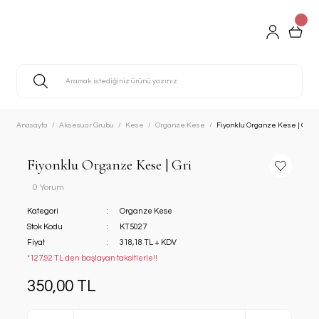
Anasayfa
Aksesuar Grubu
Kese
Organze Kese
Fiyonklu Organze Kese | Gri
Fiyonklu Organze Kese | Gri
0 Yorum
Kategori
Organze Kese
Stok Kodu
KT5027
Fiyat
318,18 TL + KDV
*127,92 TL den başlayan taksitlerle!!
350,00 TL