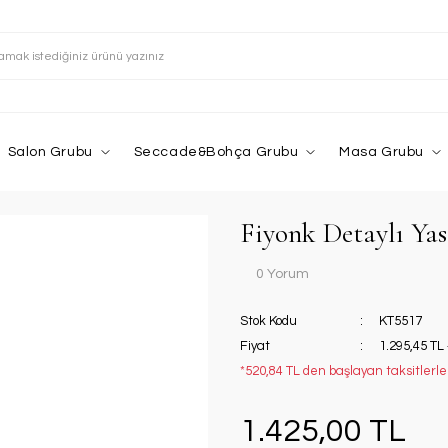
Salon Grubu
Seccade&Bohça Grubu
Masa Grubu
Fiyonk Detaylı Yas
0 Yorum
Stok Kodu
KT5517
Fiyat
1.295,45 TL
*520,84 TL den başlayan taksitlerle!
1.425,00 TL