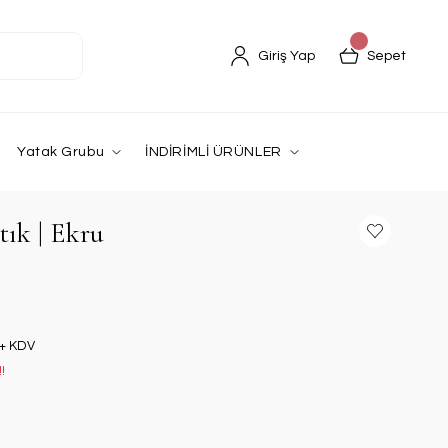
Giriş Yap
Sepet
Yatak Grubu
İNDİRİMLİ ÜRÜNLER
tık | Ekru
 + KDV
!