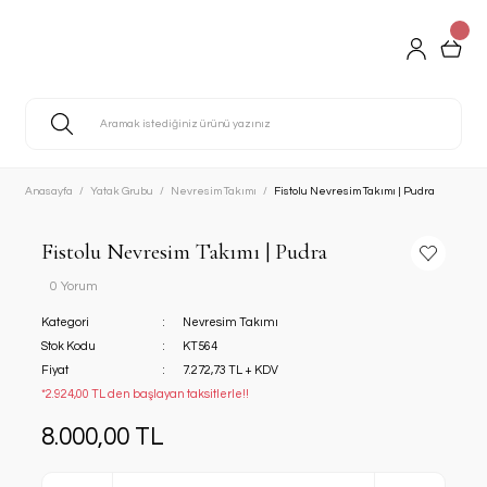
Anasayfa
Yatak Grubu
Nevresim Takımı
Fistolu Nevresim Takımı | Pudra
Fistolu Nevresim Takımı | Pudra
0 Yorum
Kategori
Nevresim Takımı
Stok Kodu
KT564
Fiyat
7.272,73 TL + KDV
*2.924,00 TL den başlayan taksitlerle!!
8.000,00 TL