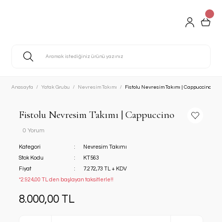
Anasayfa
Yatak Grubu
Nevresim Takımı
Fistolu Nevresim Takımı | Cappuccino
Fistolu Nevresim Takımı | Cappuccino
0 Yorum
Kategori
Nevresim Takımı
Stok Kodu
KT563
Fiyat
7.272,73 TL + KDV
*2.924,00 TL den başlayan taksitlerle!!
8.000,00 TL