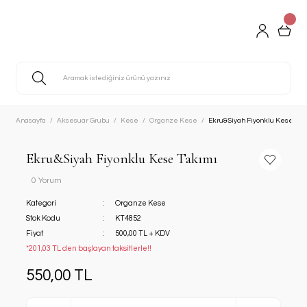
Anasayfa
Aksesuar Grubu
Kese
Organze Kese
Ekru&Siyah Fiyonklu Kese Tak
Ekru&Siyah Fiyonklu Kese Takımı
0 Yorum
Kategori
Organze Kese
Stok Kodu
KT4852
Fiyat
500,00 TL + KDV
*201,03 TL den başlayan taksitlerle!!
550,00 TL