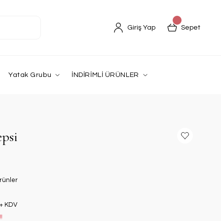
Giriş Yap
Sepet
Yatak Grubu
İNDİRİMLİ ÜRÜNLER
epsi
rünler
 + KDV
!