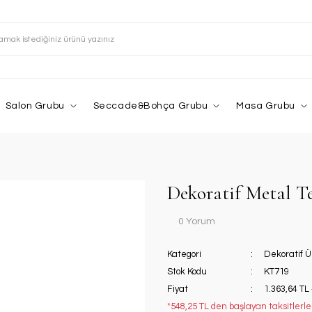
Salon Grubu
Seccade&Bohça Grubu
Masa Grubu
Dekoratif Metal T
0 Yorum
Kategori
Dekoratif Ü
Stok Kodu
KT719
Fiyat
1.363,64 TL
*548,25 TL den başlayan taksitlerle!