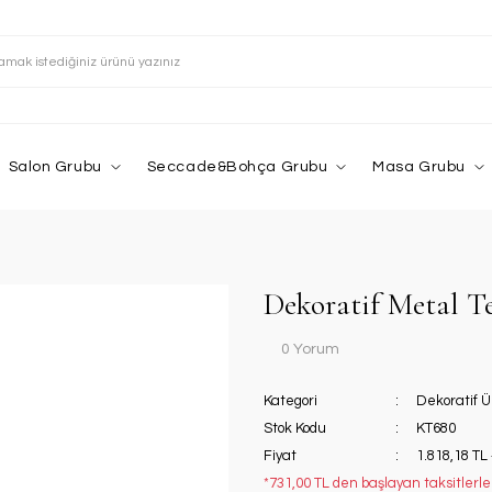
Salon Grubu
Seccade&Bohça Grubu
Masa Grubu
Dekoratif Metal T
0 Yorum
Kategori
Dekoratif Ü
Stok Kodu
KT680
Fiyat
1.818,18 TL
*731,00 TL den başlayan taksitlerle!