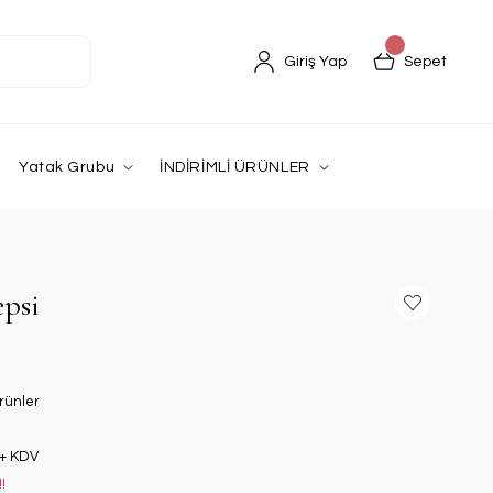
Giriş Yap
Sepet
Yatak Grubu
İNDİRİMLİ ÜRÜNLER
epsi
rünler
 + KDV
!