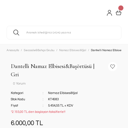
Anasayfa
Seccade&Bohça Grubu
Namaz Elbisesi&Şal
Dantelli Namaz Elbisesi&Ba
Dantelli Namaz Elbisesi&Başörtüsü |
Gri
0 Yorum
Kategori
Namaz Elbisesi&Şal
Stok Kodu
KT4983
Fiyat
5.454,55 TL + KDV
*2.193,00 TL den başlayan taksitlerle!!
6.000,00 TL