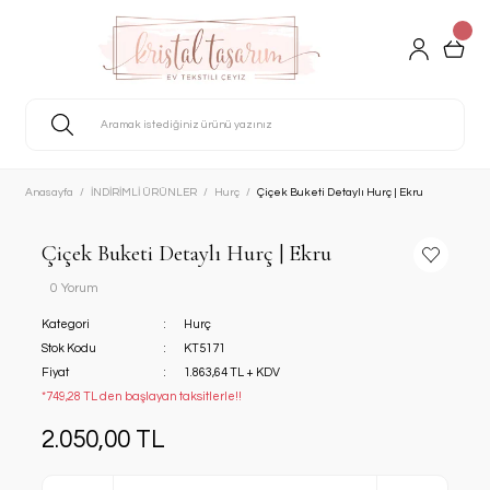
Anasayfa
İNDİRİMLİ ÜRÜNLER
Hurç
Çiçek Buketi Detaylı Hurç | Ekru
Çiçek Buketi Detaylı Hurç | Ekru
0 Yorum
Kategori
Hurç
Stok Kodu
KT5171
Fiyat
1.863,64 TL + KDV
*749,28 TL den başlayan taksitlerle!!
2.050,00 TL