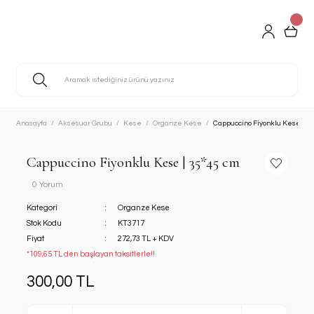
Anasayfa
Aksesuar Grubu
Kese
Organze Kese
Cappuccino Fiyonklu Kese | 3
Cappuccino Fiyonklu Kese | 35*45 cm
0 Yorum
Kategori
Organze Kese
Stok Kodu
KT3717
Fiyat
272,73 TL + KDV
*109,65 TL den başlayan taksitlerle!!
300,00 TL