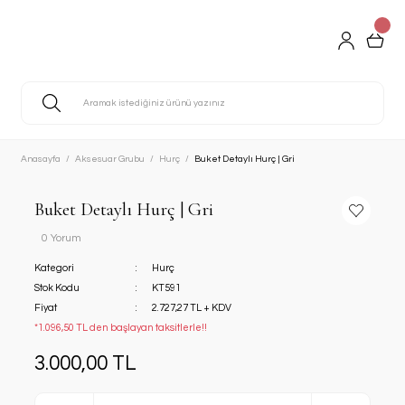
Anasayfa
Aksesuar Grubu
Hurç
Buket Detaylı Hurç | Gri
Buket Detaylı Hurç | Gri
0 Yorum
Kategori
Hurç
Stok Kodu
KT591
Fiyat
2.727,27 TL + KDV
*1.096,50 TL den başlayan taksitlerle!!
3.000,00 TL