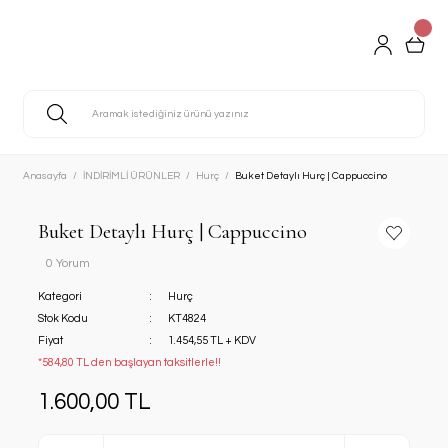
Anasayfa
İNDİRİMLİ ÜRÜNLER
Hurç
Buket Detaylı Hurç | Cappuccino
Buket Detaylı Hurç | Cappuccino
0 Yorum
Kategori
Hurç
Stok Kodu
KT4824
Fiyat
1.454,55 TL + KDV
*584,80 TL den başlayan taksitlerle!!
1.600,00 TL