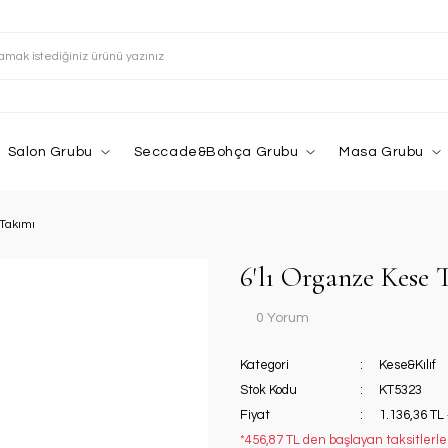
Salon Grubu
Seccade&Bohça Grubu
Masa Grubu
 Takımı
6'lı Organze Kese 
0 Yorum
Kategori
Kese&Kılıf
Stok Kodu
KT5323
Fiyat
1.136,36 TL
*456,87 TL den başlayan taksitlerle!