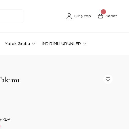
Giriş Yap
Sepet
Yatak Grubu
İNDİRİMLİ ÜRÜNLER
Takımı
 + KDV
!