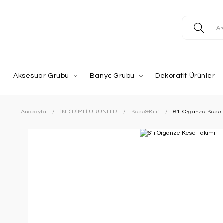
Aksesuar Grubu
Banyo Grubu
Dekoratif Ürünler
Anasayfa
İNDİRİMLİ ÜRÜNLER
Kese&Kılıf
6'lı Organze Kese