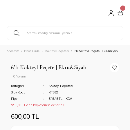
Anasayfa
Masa Grubu
Kokteyl Peçetesi
6’lı Kokteyl Peçete | Ekru&Siyah
6’lı Kokteyl Peçete | Ekru&Siyah
0 Yorum
Kategori
Kokteyl Peçetesi
Stok Kodu
KT662
Fiyat
545,45 TL + KDV
*219,30 TL den başlayan taksitlerle!!
600,00 TL