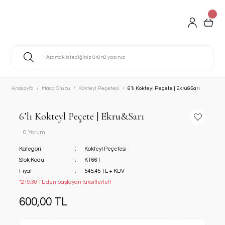
Anasayfa
Masa Grubu
Kokteyl Peçetesi
6’lı Kokteyl Peçete | Ekru&Sarı
6’lı Kokteyl Peçete | Ekru&Sarı
0 Yorum
Kategori
Kokteyl Peçetesi
Stok Kodu
KT661
Fiyat
545,45 TL + KDV
*219,30 TL den başlayan taksitlerle!!
600,00 TL